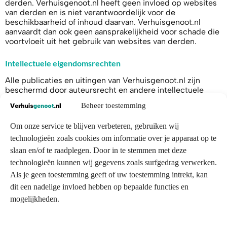
derden. Verhuisgenoot.nl heeft geen invloed op websites
van derden en is niet verantwoordelijk voor de
beschikbaarheid of inhoud daarvan. Verhuisgenoot.nl
aanvaardt dan ook geen aansprakelijkheid voor schade die
voortvloeit uit het gebruik van websites van derden.
Intellectuele eigendomsrechten
Alle publicaties en uitingen van Verhuisgenoot.nl zijn
beschermd door auteursrecht en andere intellectuele
eigendomsrechten. Behalve voor persoonlijk en niet-
Beheer toestemming
commercieel gebruik, mag niets uit deze publicaties en
uitingen op welke manier dan ook worden verveelvoudigd,
Om onze service te blijven verbeteren, gebruiken wij
gekopieerd of op een andere manier openbaar worden
gemaakt, zonder dat Verhuisgenoot.nl daar vooraf
technologieën zoals cookies om informatie over je apparaat op te
schriftelijke toestemming voor heeft gegeven.
slaan en/of te raadplegen. Door in te stemmen met deze
technologieën kunnen wij gegevens zoals surfgedrag verwerken.
Als je geen toestemming geeft of uw toestemming intrekt, kan
dit een nadelige invloed hebben op bepaalde functies en
mogelijkheden.
Contactgegevens
info@verhuisgenoot.nl