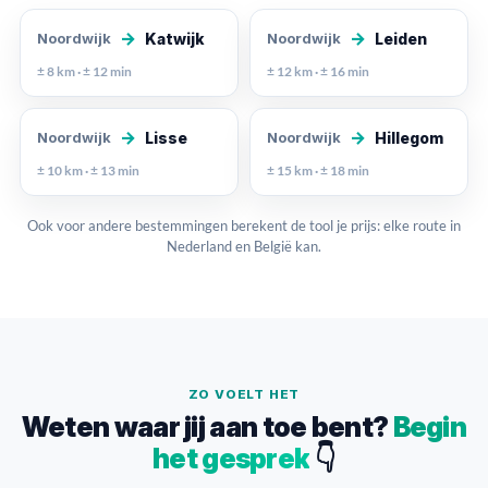
→
→
Katwijk
Leiden
Noordwijk
Noordwijk
± 8 km · ± 12 min
± 12 km · ± 16 min
→
→
Lisse
Hillegom
Noordwijk
Noordwijk
± 10 km · ± 13 min
± 15 km · ± 18 min
Ook voor andere bestemmingen berekent de tool je prijs: elke route in
Nederland en België kan.
ZO VOELT HET
Weten waar jij aan toe bent?
Begin
het gesprek
👇