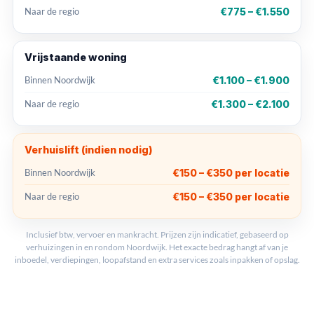
€775 – €1.550
Naar de regio
Vrijstaande woning
€1.100 – €1.900
Binnen Noordwijk
€1.300 – €2.100
Naar de regio
Verhuislift (indien nodig)
€150 – €350 per locatie
Binnen Noordwijk
€150 – €350 per locatie
Naar de regio
Inclusief btw, vervoer en mankracht. Prijzen zijn indicatief, gebaseerd op
verhuizingen in en rondom Noordwijk. Het exacte bedrag hangt af van je
inboedel, verdiepingen, loopafstand en extra services zoals inpakken of opslag.