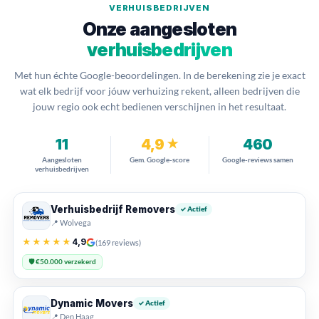
VERHUISBEDRIJVEN
Onze aangesloten
verhuisbedrijven
Met hun échte Google-beoordelingen. In de berekening zie je exact
wat elk bedrijf voor jóuw verhuizing rekent, alleen bedrijven die
jouw regio ook echt bedienen verschijnen in het resultaat.
11
4,9
460
★
Aangesloten
Gem. Google-score
Google-reviews samen
verhuisbedrijven
Verhuisbedrijf Removers
✓ Actief
📍 Wolvega
★★★★★
4,9
(169 reviews)
🛡️ €50.000 verzekerd
Dynamic Movers
✓ Actief
📍 Den Haag