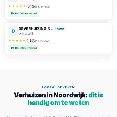
★★★★★
5,0
(68 reviews)
🛡️ €100.000 verzekerd
DEVERHUIZING.NL
✓ Actief
D
📍 Maasdijk
★★★★★
4,6
(63 reviews)
🛡️ €100.000 verzekerd
LOKAAL BEKEKEN
Verhuizen in Noordwijk:
dit is
handig om te weten