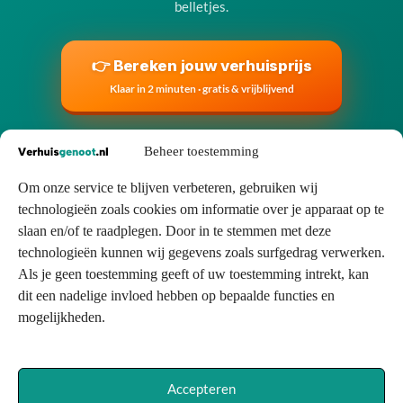
belletjes.
👉 Bereken jouw verhuisprijs
Klaar in 2 minuten · gratis & vrijblijvend
★ 4,9 gem. Google-score
🔒 Anoniem tot jij kiest
Beheer toestemming
✓ Gratis & vrijblijvend
Om onze service te blijven verbeteren, gebruiken wij
technologieën zoals cookies om informatie over je apparaat op te
slaan en/of te raadplegen. Door in te stemmen met deze
technologieën kunnen wij gegevens zoals surfgedrag verwerken.
Als je geen toestemming geeft of uw toestemming intrekt, kan
Se
dit een nadelige invloed hebben op bepaalde functies en
Co
mogelijkheden.
Ve
Contactgegevens
Al
info@verhuisgenoot.nl
Pr
Acties
Di
Accepteren
Inloggen verhuisbedrijf