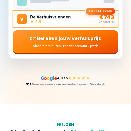
⭐ BESTE PRIJS
€ 743
De Verhuisvrienden
V
★ 4,9
VOORBEELD
👉 Bereken jouw verhuisprijs
Klaar in 2 minuten · zonder account · gratis
G
o
o
g
l
e
★★★★★
4,9 / 5
311
Google-reviews van verhuisbedrijven in Noordwijk
PRIJZEN