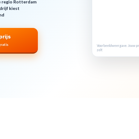
de regio Rotterdam
drijf kiest
end
rijs
gratis
Voorbeeldweergave. Jouw pri
zelf.