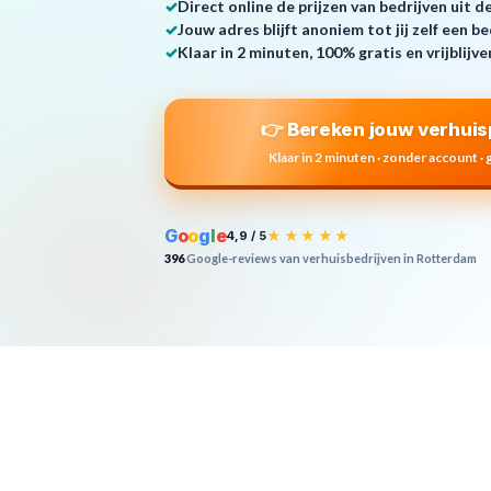
✓
Direct online de prijzen van bedrijven uit 
✓
Jouw adres blijft anoniem tot jij zelf een be
✓
Klaar in 2 minuten, 100% gratis en vrijblijv
👉 Bereken jouw verhuisp
Klaar in 2 minuten · zonder account · 
G
o
o
g
l
e
★★★★★
4,9 / 5
396
Google-reviews van verhuisbedrijven in Rotterdam