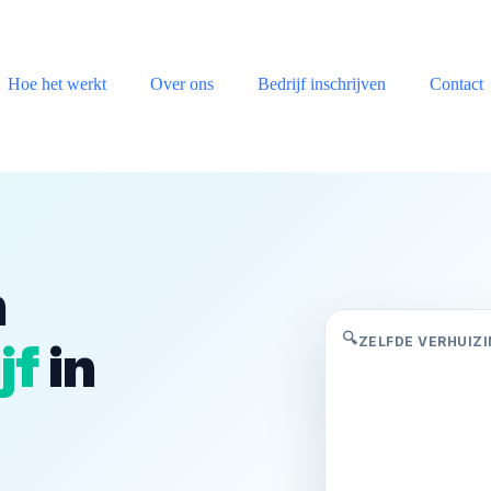
Hoe het werkt
Over ons
Bedrijf inschrijven
Contact
n
🔍
ZELFDE VERHUIZI
jf
in