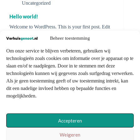
Uncategorized
Hello world!
Welcome to WordPress. This is your first post. Edit
or delete it, then start writing!
robvaneijk12@hotmail.com
Beheer toestemming
januari 19, 2025
1 reactie
Om onze service te blijven verbeteren, gebruiken wij
technologieën zoals cookies om informatie over je apparaat op te
slaan en/of te raadplegen. Door in te stemmen met deze
technologieën kunnen wij gegevens zoals surfgedrag verwerken.
Als je geen toestemming geeft of uw toestemming intrekt, kan
Se
dit een nadelige invloed hebben op bepaalde functies en
Co
mogelijkheden.
Ve
Contactgegevens
Al
info@verhuisgenoot.nl
Pr
Acties
Di
Accepteren
Inloggen verhuisbedrijf
Bereken verhuiskosten
Weigeren