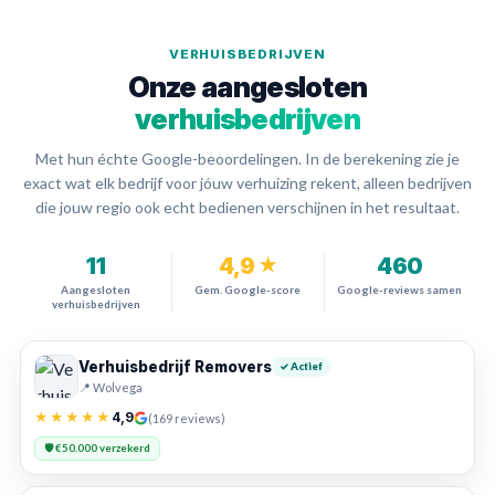
VERHUISBEDRIJVEN
Onze aangesloten
verhuisbedrijven
Met hun échte Google-beoordelingen. In de berekening zie je
exact wat elk bedrijf voor jóuw verhuizing rekent, alleen bedrijven
die jouw regio ook echt bedienen verschijnen in het resultaat.
11
4,9
460
★
Aangesloten
Gem. Google-score
Google-reviews samen
verhuisbedrijven
Verhuisbedrijf Removers
✓ Actief
📍 Wolvega
★★★★★
4,9
(169 reviews)
🛡️ €50.000 verzekerd