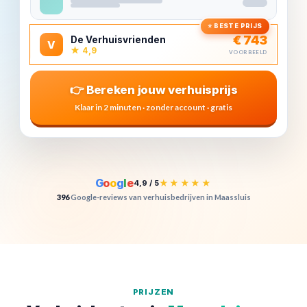
⭐ BESTE PRIJS
€ 743
De Verhuisvrienden
V
★ 4,9
VOORBEELD
👉 Bereken jouw verhuisprijs
Klaar in 2 minuten · zonder account · gratis
G
o
o
g
l
e
★★★★★
4,9 / 5
396
Google-reviews van verhuisbedrijven in Maassluis
PRIJZEN