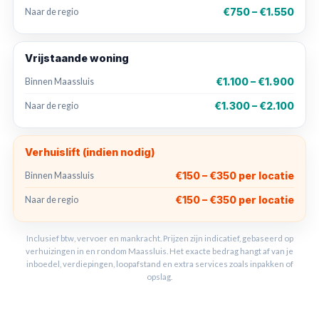
€750 – €1.550
Naar de regio
Vrijstaande woning
€1.100 – €1.900
Binnen Maassluis
€1.300 – €2.100
Naar de regio
Verhuislift (indien nodig)
€150 – €350 per locatie
Binnen Maassluis
€150 – €350 per locatie
Naar de regio
Inclusief btw, vervoer en mankracht. Prijzen zijn indicatief, gebaseerd op
verhuizingen in en rondom Maassluis. Het exacte bedrag hangt af van je
inboedel, verdiepingen, loopafstand en extra services zoals inpakken of
opslag.