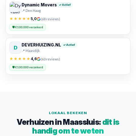
Dynamic Movers
✓ Actief
📍 Den Haag
★★★★★
5,0
(68 reviews)
🛡️ €100.000 verzekerd
DEVERHUIZING.NL
✓ Actief
D
📍 Maasdijk
★★★★★
4,6
(63 reviews)
🛡️ €100.000 verzekerd
LOKAAL BEKEKEN
Verhuizen in Maassluis:
dit is
handig om te weten