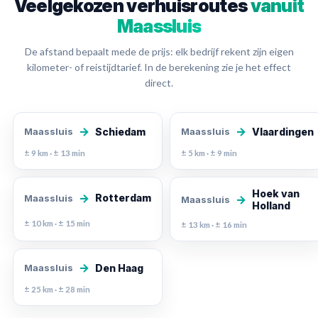
Veelgekozen verhuisroutes
vanuit
Maassluis
De afstand bepaalt mede de prijs: elk bedrijf rekent zijn eigen
kilometer- of reistijdtarief. In de berekening zie je het effect
direct.
→
→
Schiedam
Vlaardingen
Maassluis
Maassluis
± 9 km · ± 13 min
± 5 km · ± 9 min
Hoek van
→
Rotterdam
Maassluis
→
Maassluis
Holland
± 10 km · ± 15 min
± 13 km · ± 16 min
→
Den Haag
Maassluis
± 25 km · ± 28 min